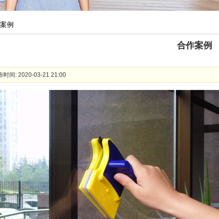
案例
合作案例
时间: 2020-03-21 21:00