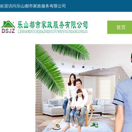
欢迎访问
乐山都市家政服务有限公司
首页