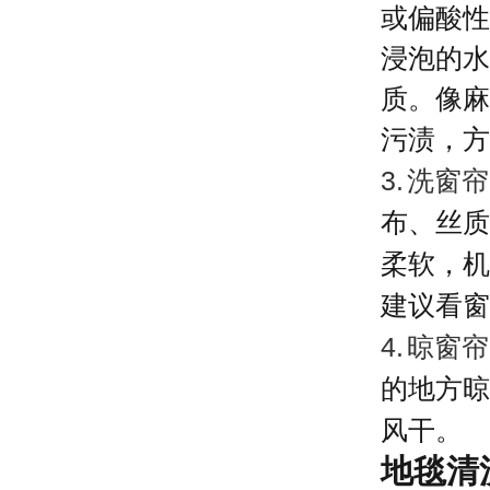
或偏酸性
浸泡的水
质。像麻
污渍，方
3.
洗窗帘
布、丝质
柔软，机
建议看窗
4.
晾窗
的地方晾
风干。
地毯清