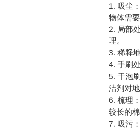
1. 吸
物体需要
2. 局
理。
3. 稀
4. 手
5. 干
洁剂对地
6. 梳
较长的棉
7. 吸