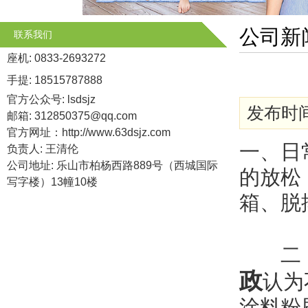
公司新
联系我们
座机: 0833-2693272
手提: 18515787888
官方公众号: lsdsjz
发布时间:
邮箱: 312850375@qq.com
官方网址：
http://www.63dsjz.com
一、日
负责人: 王清伦
公司地址: 乐山市柏杨西路889号（西城国际
的放松
写字楼）13幢10楼
箱、脱
二 、
政
认为
涂料粉