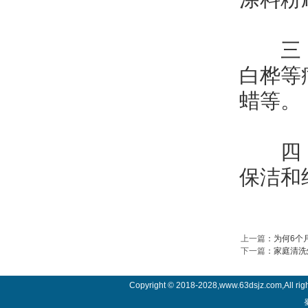
三 、
白桦等
蜡等。
四 、
保洁和
上一篇
：
为何6个
下一篇
：
家庭清洗
Copyright © 2018-2028,www.63dsjz.